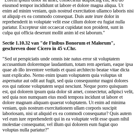
eiusmod tempor incididunt ut labore et dolore magna aliqua. Ut
enim ad minim veniam, quis nostrud exercitation ullamco laboris nisi
ut aliquip ex ea commodo consequat. Duis aute irure dolor in
reprehenderit in voluptate velit esse cillum dolore eu fugiat nulla
pariatur. Excepteur sint occaecat cupidatat non proident, sunt in
culpa qui officia deserunt mollit anim id est laborum."
Sectie 1.10.32 van "de Finibus Bonorum et Malorum",
geschreven door Cicero in 45 v.Chr.
"Sed ut perspiciatis unde omnis iste natus error sit voluptatem
accusantium doloremque laudantium, totam rem aperiam, eaque ipsa
quae ab illo inventore veritatis et quasi architecto beatae vitae dicta
sunt explicabo. Nemo enim ipsam voluptatem quia voluptas sit
aspernatur aut odit aut fugit, sed quia consequuntur magni dolores
eos qui ratione voluptatem sequi nesciunt. Neque porro quisquam
est, qui dolorem ipsum quia dolor sit amet, consectetur, adipisci velit,
sed quia non numquam eius modi tempora incidunt ut labore et
dolore magnam aliquam quaerat voluptatem. Ut enim ad minima
veniam, quis nostrum exercitationem ullam corporis suscipit
laboriosam, nisi ut aliquid ex ea commodi consequatur? Quis autem
vel eum iure reprehenderit qui in ea voluptate velit esse quam nihil
molestiae consequatur, vel illum qui dolorem eum fugiat quo
voluptas nulla pariatur?"