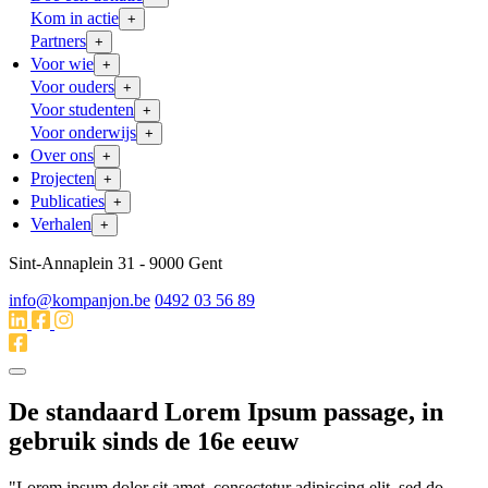
Kom in actie
+
Partners
+
Voor wie
+
Voor ouders
+
Voor studenten
+
Voor onderwijs
+
Over ons
+
Projecten
+
Publicaties
+
Verhalen
+
Sint-Annaplein 31 - 9000 Gent
info@kompanjon.be
0492 03 56 89
De standaard Lorem Ipsum passage, in
gebruik sinds de 16e eeuw
"Lorem ipsum dolor sit amet, consectetur adipiscing elit, sed do